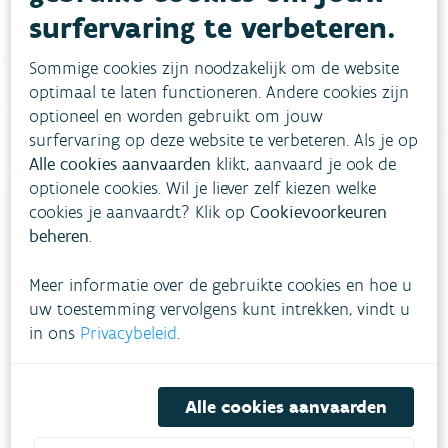
surfervaring te verbeteren.
Vul ons
Niet gevonden wat je zocht?
contactformulier in
.
Sommige cookies zijn noodzakelijk om de website
optimaal te laten functioneren. Andere cookies zijn
Bel gratis 1700
optioneel en worden gebruikt om jouw
surfervaring op deze website te verbeteren. Als je op
Alle cookies aanvaarden
klikt, aanvaard je ook de
optionele cookies. Wil je liever zelf kiezen welke
cookies je aanvaardt? Klik op
Cookievoorkeuren
beheren
.
VLAAMSE
Meer informatie over de gebruikte cookies en hoe u
MILIEUMAATSCHAPPIJ
uw toestemming vervolgens kunt intrekken, vindt u
in ons
Privacybeleid
.
Onze leefomgeving klimaatbestendig maken?
Daarvoor zetten we samen met partners in op
een duurzaam lucht-, water- en klimaatbeleid.
Alle cookies aanvaarden