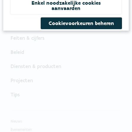
Enkel noodzakelijke cookies
VOLG VMM OP SOCIALE MEDIA
aanvaarden
Cookievoorkeuren beheren
Feiten & cijfers
Beleid
Diensten & producten
Projecten
Tips
Nieuws
Evenementen