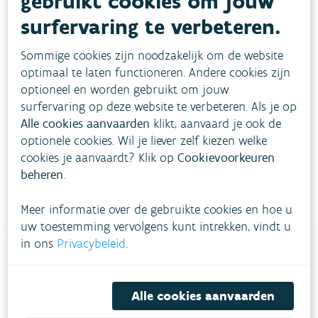
gebruikt cookies om jouw
2010
2012
2014
2016
surfervaring te verbeteren.
2018
2020
2022
2024
Sommige cookies zijn noodzakelijk om de website
End of interactive chart.
Voor antimoon, molybdeen, tellurium, tin en titaan
optimaal te laten functioneren. Andere cookies zijn
werden geen normoverschrijdingen vastgesteld in
optioneel en worden gebruikt om jouw
de periode 2010-2024.
surfervaring op deze website te verbeteren. Als je op
Alle cookies aanvaarden
klikt, aanvaard je ook de
Bron:
VMM
optionele cookies. Wil je liever zelf kiezen welke
cookies je aanvaardt? Klik op
Cookievoorkeuren
beheren
.
Meer informatie over de gebruikte cookies en hoe u
uw toestemming vervolgens kunt intrekken, vindt u
in ons
Privacybeleid
.
Heb je vragen?
Alle cookies aanvaarden