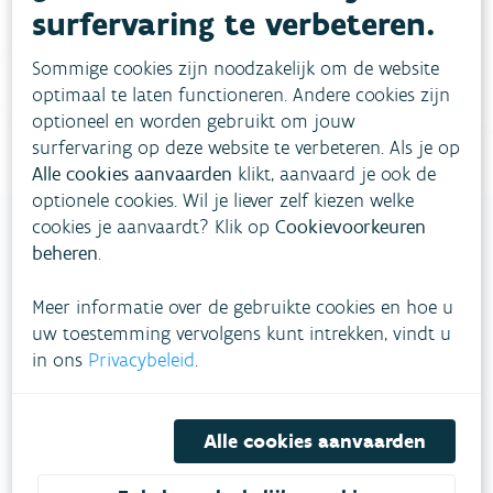
surfervaring te verbeteren.
Vul ons
Niet gevonden wat je zocht?
contactformulier in
.
Sommige cookies zijn noodzakelijk om de website
optimaal te laten functioneren. Andere cookies zijn
Bel gratis 1700
optioneel en worden gebruikt om jouw
surfervaring op deze website te verbeteren. Als je op
Alle cookies aanvaarden
klikt, aanvaard je ook de
optionele cookies. Wil je liever zelf kiezen welke
cookies je aanvaardt? Klik op
Cookievoorkeuren
beheren
.
VLAAMSE
Meer informatie over de gebruikte cookies en hoe u
MILIEUMAATSCHAPPIJ
uw toestemming vervolgens kunt intrekken, vindt u
in ons
Privacybeleid
.
Onze leefomgeving klimaatbestendig maken?
Daarvoor zetten we samen met partners in op
een duurzaam lucht-, water- en klimaatbeleid.
Alle cookies aanvaarden
VOLG VMM OP SOCIALE MEDIA