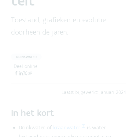
teit
Toestand, grafieken en evolutie
doorheen de jaren.
DRINKWATER
Deel online
Laatst bijgewerkt:
januari 2024
In het kort
Drinkwater of
kraanwater
is water
bestemd voor menselijke consumptie en