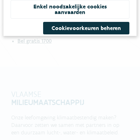
meestgestelde vragen
Bekijk het overzicht van
.
Enkel noodzakelijke cookies
aanvaarden
Vul ons
Niet gevonden wat je zocht?
contactformulier in
.
Cookievoorkeuren beheren
Bel gratis 1700
VLAAMSE
MILIEUMAATSCHAPPIJ
Onze leefomgeving klimaatbestendig maken?
Daarvoor zetten we samen met partners in op
een duurzaam lucht-, water- en klimaatbeleid.