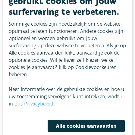
gebruikt cookies om jouw
surfervaring te verbeteren.
Evolutie
Sommige cookies zijn noodzakelijk om de website
optimaal te laten functioneren. Andere cookies zijn
Hoe pakken we dit aan?
optioneel en worden gebruikt om jouw
surfervaring op deze website te verbeteren. Als je op
Alle cookies aanvaarden
klikt, aanvaard je ook de
Meer informatie
optionele cookies. Wil je liever zelf kiezen welke
cookies je aanvaardt? Klik op
Cookievoorkeuren
beheren
.
Meer informatie over de gebruikte cookies en hoe u
uw toestemming vervolgens kunt intrekken, vindt u
in ons
Privacybeleid
.
Heb je vragen?
Alle cookies aanvaarden