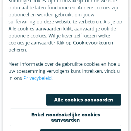
Sommige cookies zijn noodzakelijk om de website
optimaal te laten functioneren. Andere cookies zijn
optioneel en worden gebruikt om jouw
surfervaring op deze website te verbeteren. Als je op
Alle cookies aanvaarden
klikt, aanvaard je ook de
optionele cookies. Wil je liever zelf kiezen welke
VLAAMSE
cookies je aanvaardt? Klik op
Cookievoorkeuren
MILIEUMAATSCHAPPIJ
beheren
.
Meer informatie over de gebruikte cookies en hoe u
Onze leefomgeving klimaatbestendig maken?
uw toestemming vervolgens kunt intrekken, vindt u
Daarvoor zetten we samen met partners in op
in ons
Privacybeleid
.
een duurzaam lucht-, water- en klimaatbeleid.
VOLG VMM OP SOCIALE MEDIA
Alle cookies aanvaarden
Enkel noodzakelijke cookies
aanvaarden
Feiten & cijfers