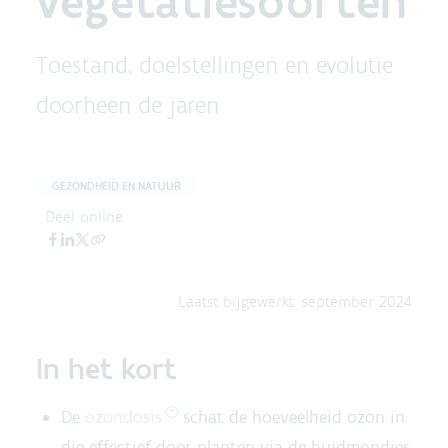
vegetatiesoorten
Toestand, doelstellingen en evolutie
doorheen de jaren
GEZONDHEID EN NATUUR
Deel online
Laatst bijgewerkt:
september 2024
In het kort
De
ozondosis
schat de hoeveelheid ozon in
die effectief door planten via de huidmondjes