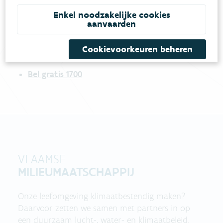
meestgestelde vragen
Bekijk het overzicht van
.
Enkel noodzakelijke cookies
aanvaarden
Vul ons
Niet gevonden wat je zocht?
Cookievoorkeuren beheren
contactformulier in
.
Bel gratis 1700
VLAAMSE
MILIEUMAATSCHAPPIJ
Onze leefomgeving klimaatbestendig maken?
Daarvoor zetten we samen met partners in op
een duurzaam lucht-, water- en klimaatbeleid.