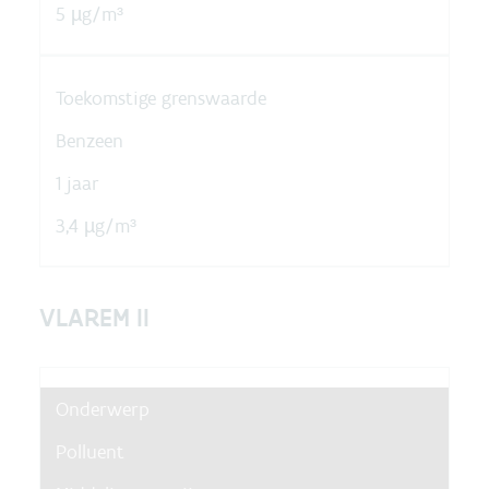
5 µg/m³
Toekomstige grenswaarde
Benzeen
1 jaar
3,4 µg/m³
VLAREM II
Onderwerp
Polluent