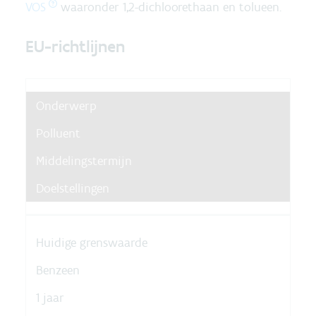
VOS
waaronder 1,2-dichloorethaan en tolueen.
EU-richtlijnen
Onderwerp
Polluent
Middelingstermijn
Doelstellingen
Huidige grenswaarde
Benzeen
1 jaar