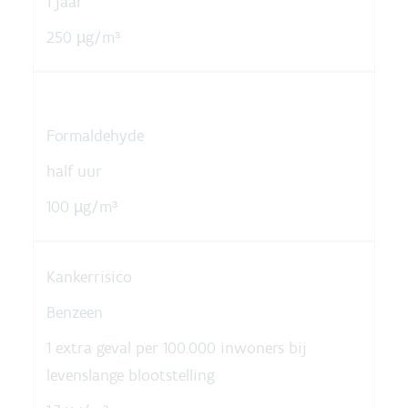
1 jaar
250 µg/m³
Formaldehyde
half uur
100 µg/m³
Kankerrisico
Benzeen
1 extra geval per 100.000 inwoners bij
levenslange blootstelling