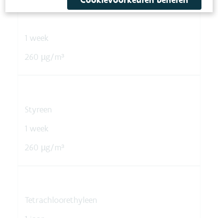
Cookievoorkeuren beheren
1 week
260 µg/m³
Styreen
1 week
260 µg/m³
Tetrachloorethyleen