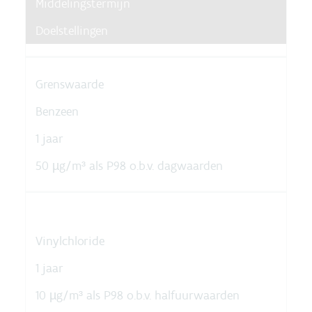
Middelingstermijn
Doelstellingen
Grenswaarde
Benzeen
1 jaar
50 µg/m³ als P98 o.b.v. dagwaarden
Vinylchloride
1 jaar
10 µg/m³ als P98 o.b.v. halfuurwaarden