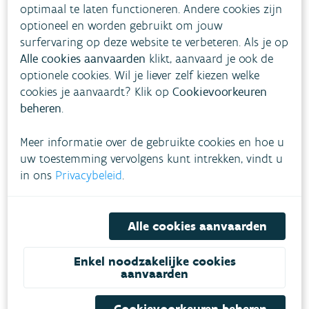
Doelstellingen
optimaal te laten functioneren. Andere cookies zijn
optioneel en worden gebruikt om jouw
surfervaring op deze website te verbeteren. Als je op
Advieswaarde
Alle cookies aanvaarden
klikt, aanvaard je ook de
optionele cookies. Wil je liever zelf kiezen welke
1,2-dichloorethaan
cookies je aanvaardt? Klik op
Cookievoorkeuren
beheren
.
1 dag
700 µg/m³
Meer informatie over de gebruikte cookies en hoe u
uw toestemming vervolgens kunt intrekken, vindt u
in ons
Privacybeleid
.
Tolueen
Alle cookies aanvaarden
half uur
Enkel noodzakelijke cookies
1000 µg/m³
aanvaarden