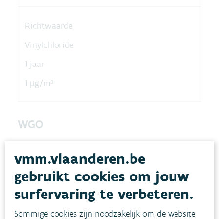
Richtwaarde
Vinylchloride
1 jaar
1 µg/m³
WGO
vmm.vlaanderen.be
Onderwerp
gebruikt cookies om jouw
Polluent
surfervaring te verbeteren.
Middelingstermijn
Sommige cookies zijn noodzakelijk om de website