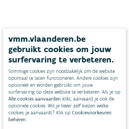
Interessante kaarten & cijfers
vmm.vlaanderen.be
gebruikt cookies om jouw
surfervaring te verbeteren.
Grondwaterstand
Sommige cookies zijn noodzakelijk om de website
(jaarevalutie)
optimaal te laten functioneren. Andere cookies zijn
optioneel en worden gebruikt om jouw
Toestand, grafieken en evolutie doorheen de jaren
surfervaring op deze website te verbeteren. Als je op
NEERSLAG EN DROOGTE
GRONDWATER
Alle cookies aanvaarden
klikt, aanvaard je ook de
optionele cookies. Wil je liever zelf kiezen welke
Lees meer
cookies je aanvaardt? Klik op
Cookievoorkeuren
beheren
.