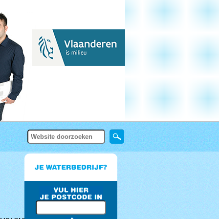
Zoek
Geavanceerd
zoeken...