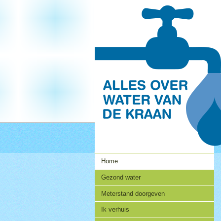
Navigatie
Home
Gezond water
Meterstand doorgeven
Ik verhuis