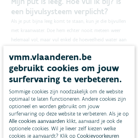
Mijn put is leeg. Hoe vul ik bij? Is
een bijvulsysteem verplicht?
Als je put bijna leeg komt te staan, kun je die bijvullen
met kraanwater. Doe hem echter nooit meteen weer
helemaal vol, maar vul enkel de hoeveelheid water aan
die je denkt nodig te hebben voor de komende 2
vmm.vlaanderen.be
dagen. Eens het terug begint te regenen, is de put zo
gebruikt cookies om jouw
weer gevuld.
surfervaring te verbeteren.
Bevindt zich in
Contact
Veelgestelde vragen
FAQ regenwater
Sommige cookies zijn noodzakelijk om de website
optimaal te laten functioneren. Andere cookies zijn
Kan ik een premie krijgen voor
optioneel en worden gebruikt om jouw
surfervaring op deze website te verbeteren. Als je op
het plaatsen van een
Alle cookies aanvaarden
klikt, aanvaard je ook de
regenwaterinstallatie?
optionele cookies. Wil je liever zelf kiezen welke
cookies je aanvaardt? Klik op
Cookievoorkeuren
Heel wat gemeenten geven een subsidie voor de