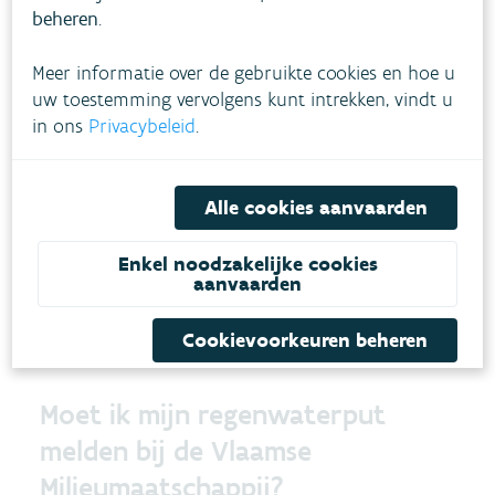
beheren
.
installatie van een regenwaterput.
Bevindt zich in
Contact
Veelgestelde vragen
FAQ regenwater
Meer informatie over de gebruikte cookies en hoe u
uw toestemming vervolgens kunt intrekken, vindt u
in ons
Privacybeleid
.
Mijn regenwater heef een bruine
kleur en stinkt. Wat kan ik doen?
Alle cookies aanvaarden
Enkele oplossingen voor stank en verkleuring van je
Enkel noodzakelijke cookies
regenwater.
aanvaarden
Bevindt zich in
Contact
Veelgestelde vragen
FAQ regenwater
Cookievoorkeuren beheren
Moet ik mijn regenwaterput
melden bij de Vlaamse
Milieumaatschappij?