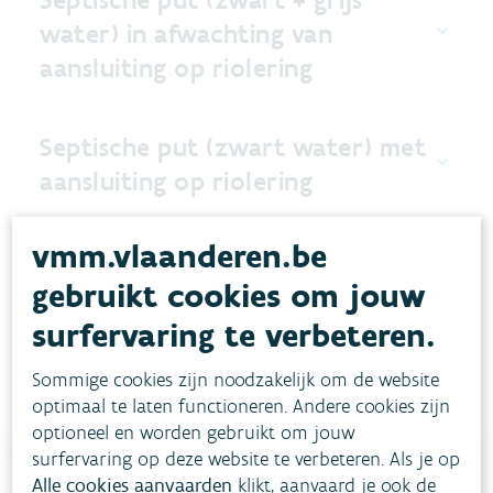
water) in afwachting van
aansluiting op riolering
Septische put (zwart water) met
aansluiting op riolering
vmm.vlaanderen.be
Technische voorschriften en
gebruikt cookies om jouw
dimensionering septische putten
surfervaring te verbeteren.
Sommige cookies zijn noodzakelijk om de website
optimaal te laten functioneren. Andere cookies zijn
optioneel en worden gebruikt om jouw
surfervaring op deze website te verbeteren. Als je op
Alle cookies aanvaarden
klikt, aanvaard je ook de