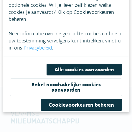
optionele cookies. Wil je liever zelf kiezen welke
Heb je vragen?
cookies je aanvaardt? Klik op
Cookievoorkeuren
beheren
.
meestgestelde vragen
Bekijk het overzicht van
.
Meer informatie over de gebruikte cookies en hoe u
Vul ons
uw toestemming vervolgens kunt intrekken, vindt u
Niet gevonden wat je zocht?
in ons
Privacybeleid
.
contactformulier in
.
Bel gratis 1700
Alle cookies aanvaarden
Enkel noodzakelijke cookies
aanvaarden
Cookievoorkeuren beheren
VLAAMSE
MILIEUMAATSCHAPPIJ