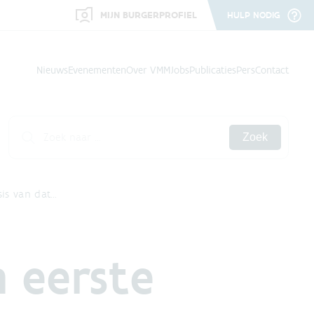
MIJN BURGERPROFIEL
HULP NODIG
Nieuws
Evenementen
Over VMM
Jobs
Publicaties
Pers
Contact
Zoek
is van dat…
 eerste