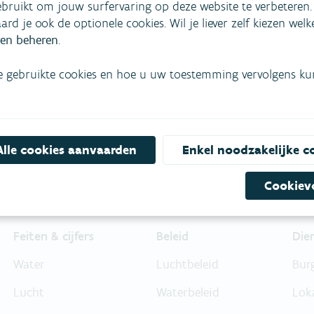
bruikt om jouw surfervaring op deze website te verbeteren.
aard je ook de optionele cookies. Wil je liever zelf kiezen wel
mees
Bekijk het overzicht van
en beheren
.
Niet gevonden wat je zocht?
e gebruikte cookies en hoe u uw toestemming vervolgens kunt
Bel gratis 1700
Alle cookies aanvaarden
Enkel noodzakelijke c
Cookiev
Feiten & cijfers
Beleid
Die
Water
Luchtbeleid
Bur
Lucht
Waterbeleid
Lok