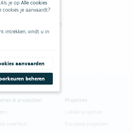
 Als je op
Alle cookies
ke cookies je aanvaardt?
tgestelde vragen
.
Vul ons contactformulier in
.
 intrekken, vindt u in
ookies aanvaarden
oorkeuren beheren
nsten & producten
Projecten
gers
Lokale projecten
ale overheid
Europese projecten