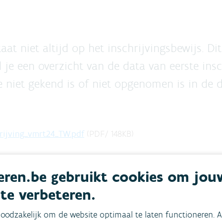
t niet altijd op het inschrijvingsbewijs. Dit
 je een overzicht van de data van eerste ins
 niet gekend is of niet opgenomen is in de d
rijving_vmrt24_TW.pdf
(
PDF
/
148
KB
)
ren.be gebruikt cookies om jou
 te verbeteren.
oodzakelijk om de website optimaal te laten functioneren. A