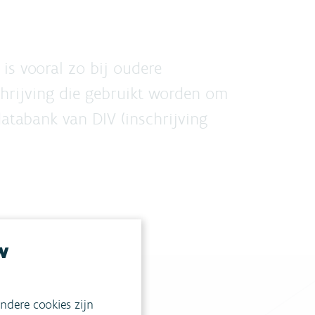
 is vooral zo bij oudere
chrijving die gebruikt worden om
atabank van DIV (inschrijving
w
ndere cookies zijn