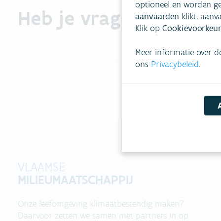
optioneel en worden ge
Heb je vragen?
aanvaarden
klikt, aanv
Klik op
Cookievoorkeur
Meer informatie over d
ons
Privacybeleid
.
VLAAMSE
MILIEUMAATSCHAPPIJ
Onze leefomgeving klimaatbestendig maken?
Daarvoor zetten we samen met partners in op