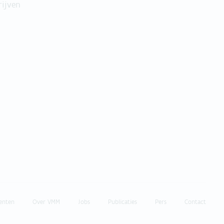
rijven
enten
Over VMM
Jobs
Publicaties
Pers
Contact