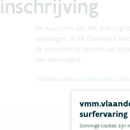
inschrijving
De euronorm van het voertuig staa
voertuigen. In dit document vind
de euronorm te bepalen als deze
van voertuigen).
Euronorm op basis van datum eerste insch
vmm.vlaande
surfervaring
Sommige cookies zijn n