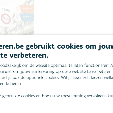
ren.be gebruikt cookies om jou
 te verbeteren.
oodzakelijk om de website optimaal te laten functioneren. A
bruikt om jouw surfervaring op deze website te verbeteren.
aard je ook de optionele cookies. Wil je liever zelf kiezen wel
en beheren
t van de
.
emissiezones
e gebruikte cookies en hoe u uw toestemming vervolgens kunt
t wagenpark,
htkwaliteit
iaal