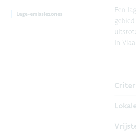
Een la
Lage-emissiezones
gebied
uitstot
In Vla
Crite
Lokal
Vrijst