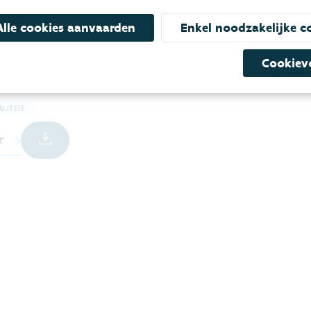
bare
en
Alle cookies aanvaarden
Enkel noodzakelijke c
ge evaluatie van de
Cookiev
iezones in Vlaanderen
ngrijke positieve
LITEIT
r