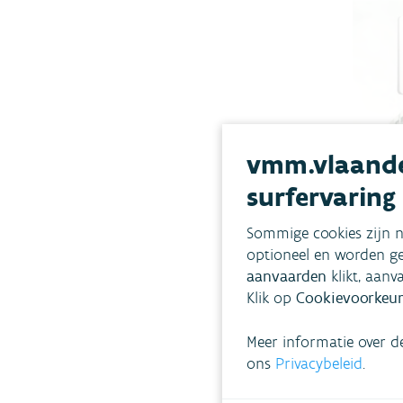
vmm.vlaande
surfervaring
Sommige cookies zijn n
optioneel en worden ge
aanvaarden
klikt, aanv
Klik op
Cookievoorkeur
Impac
lage-
Meer informatie over d
op he
ons
Privacybeleid
.
de luc
en soc