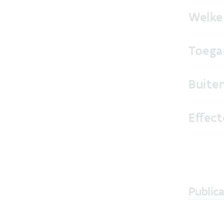
Welke
Toega
Buite
Effec
Publica