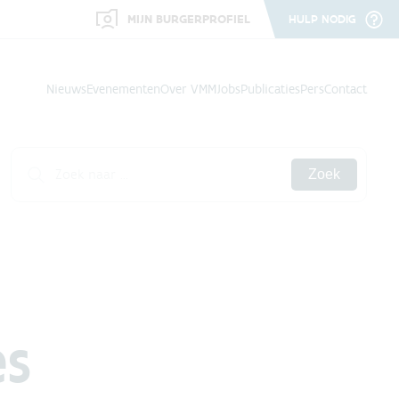
MIJN BURGERPROFIEL
HULP NODIG
Nieuws
Evenementen
Over VMM
Jobs
Publicaties
Pers
Contact
Zoek
es