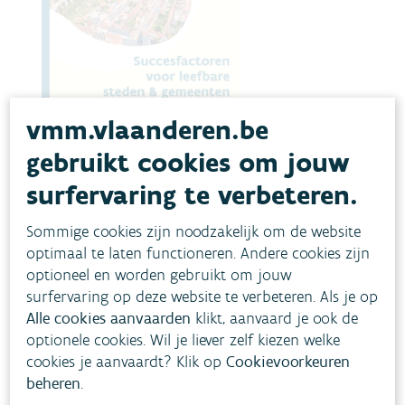
vmm.vlaanderen.be
gebruikt cookies om jouw
Succesfactoren voor leefbare
surfervaring te verbeteren.
steden en gemeenten
Sommige cookies zijn noodzakelijk om de website
Infobrochure voor lokale besturen waarin we de
belangrijkste milieu-uitdagingen voor steden en
optimaal te laten functioneren. Andere cookies zijn
gemeenten bundelen. We reiken ook mogelijke
optioneel en worden gebruikt om jouw
oplossingen aan om de leefbaarheid te vergroten.
surfervaring op deze website te verbeteren. Als je op
KLIMAATADAPTATIE
LUCHTKWALITEIT
Alle cookies aanvaarden
klikt, aanvaard je ook de
BEHEER WATERLOPEN
KWALITEIT WATERLOPEN
optionele cookies. Wil je liever zelf kiezen welke
RIOLERING EN WATERZUIVERING
cookies je aanvaardt? Klik op
Cookievoorkeuren
Lees meer
beheren
.