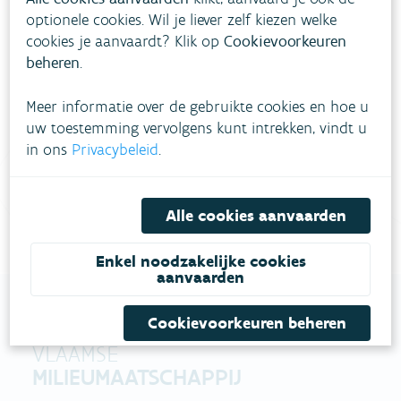
optionele cookies. Wil je liever zelf kiezen welke
Heb je vragen?
cookies je aanvaardt? Klik op
Cookievoorkeuren
beheren
.
meestgestelde vragen
Bekijk het overzicht van
.
Meer informatie over de gebruikte cookies en hoe u
uw toestemming vervolgens kunt intrekken, vindt u
Vul ons
Niet gevonden wat je zocht?
in ons
Privacybeleid
.
contactformulier in
.
Bel gratis 1700
Alle cookies aanvaarden
Enkel noodzakelijke cookies
aanvaarden
Cookievoorkeuren beheren
VLAAMSE
MILIEUMAATSCHAPPIJ