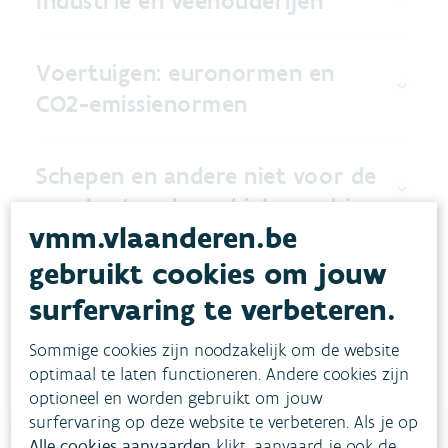
Industrie en veehouderijen
Voertuigen: euronormen en
CO2-emissienormen
Schepen en andere niet voor de
weg bestemde mobiele machines
vmm.vlaanderen.be
gebruikt cookies om jouw
Stookolie en gasketels
surfervaring te verbeteren.
Sommige cookies zijn noodzakelijk om de website
optimaal te laten functioneren. Andere cookies zijn
optioneel en worden gebruikt om jouw
surfervaring op deze website te verbeteren. Als je op
Alle cookies aanvaarden
klikt, aanvaard je ook de