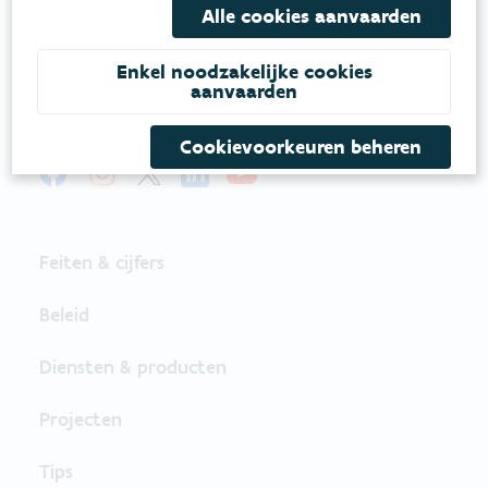
Alle cookies aanvaarden
Onze leefomgeving klimaatbestendig maken?
Daarvoor zetten we samen met partners in op
een duurzaam lucht-, water- en klimaatbeleid.
Enkel noodzakelijke cookies
aanvaarden
VOLG VMM OP SOCIALE MEDIA
Cookievoorkeuren beheren
Feiten & cijfers
Beleid
Diensten & producten
Projecten
Tips