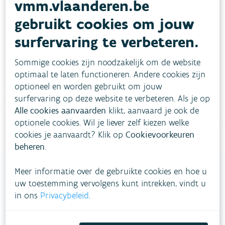
vmm.vlaanderen.be
Heb je vragen?
gebruikt cookies om jouw
surfervaring te verbeteren.
meestgestelde vragen
Bekijk het overzicht van
.
Sommige cookies zijn noodzakelijk om de website
Vul ons
Niet gevonden wat je zocht?
optimaal te laten functioneren. Andere cookies zijn
optioneel en worden gebruikt om jouw
contactformulier in
.
surfervaring op deze website te verbeteren. Als je op
Alle cookies aanvaarden
klikt, aanvaard je ook de
Bel gratis 1700
optionele cookies. Wil je liever zelf kiezen welke
cookies je aanvaardt? Klik op
Cookievoorkeuren
beheren
.
Meer informatie over de gebruikte cookies en hoe u
uw toestemming vervolgens kunt intrekken, vindt u
VLAAMSE
in ons
Privacybeleid
.
MILIEUMAATSCHAPPIJ