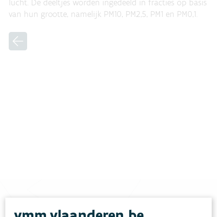
lucht. De deeltjes worden ingedeeld in fracties op basis
van hun grootte, namelijk PM10, PM2,5, PM1 en PM0,1.
vmm.vlaanderen.be