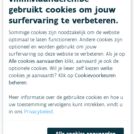
Heb je vragen?
gebruikt cookies om jouw
surfervaring te verbeteren.
meestgestelde vragen
Bekijk het overzicht van
.
Sommige cookies zijn noodzakelijk om de website
Vul ons
Niet gevonden wat je zocht?
optimaal te laten functioneren. Andere cookies zijn
contactformulier in
.
optioneel en worden gebruikt om jouw
surfervaring op deze website te verbeteren. Als je op
Bel gratis 1700
Alle cookies aanvaarden
klikt, aanvaard je ook de
optionele cookies. Wil je liever zelf kiezen welke
cookies je aanvaardt? Klik op
Cookievoorkeuren
beheren
.
Meer informatie over de gebruikte cookies en hoe u
uw toestemming vervolgens kunt intrekken, vindt u
VLAAMSE
in ons
Privacybeleid
.
MILIEUMAATSCHAPPIJ
Onze leefomgeving klimaatbestendig maken?
Alle cookies aanvaarden