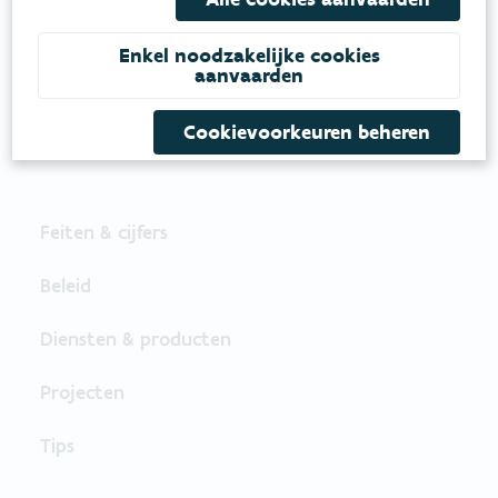
Daarvoor zetten we samen met partners in op
een duurzaam lucht-, water- en klimaatbeleid.
Enkel noodzakelijke cookies
aanvaarden
VOLG VMM OP SOCIALE MEDIA
Cookievoorkeuren beheren
Feiten & cijfers
Beleid
Diensten & producten
Projecten
Tips