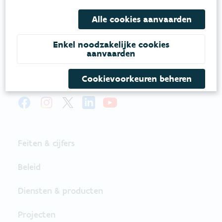
MILIEUMAATSCHAPPIJ
Alle cookies aanvaarden
Onze leefomgeving klimaatbestendig maken?
Daarvoor zetten we samen met partners in op
Enkel noodzakelijke cookies
aanvaarden
een duurzaam lucht-, water- en klimaatbeleid.
Cookievoorkeuren beheren
VOLG VMM OP SOCIALE MEDIA
Feiten & cijfers
Beleid
Diensten & producten
Projecten