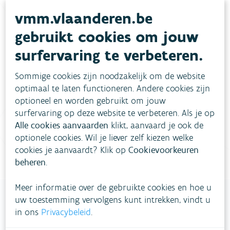
vmm.vlaanderen.be
gebruikt cookies om jouw
Heb je vragen?
surfervaring te verbeteren.
meestgestelde vragen
Bekijk het overzicht van
.
Sommige cookies zijn noodzakelijk om de website
optimaal te laten functioneren. Andere cookies zijn
Vul ons
Niet gevonden wat je zocht?
optioneel en worden gebruikt om jouw
surfervaring op deze website te verbeteren. Als je op
contactformulier in
.
Alle cookies aanvaarden
klikt, aanvaard je ook de
optionele cookies. Wil je liever zelf kiezen welke
Bel gratis 1700
cookies je aanvaardt? Klik op
Cookievoorkeuren
beheren
.
Meer informatie over de gebruikte cookies en hoe u
uw toestemming vervolgens kunt intrekken, vindt u
in ons
Privacybeleid
.
VLAAMSE