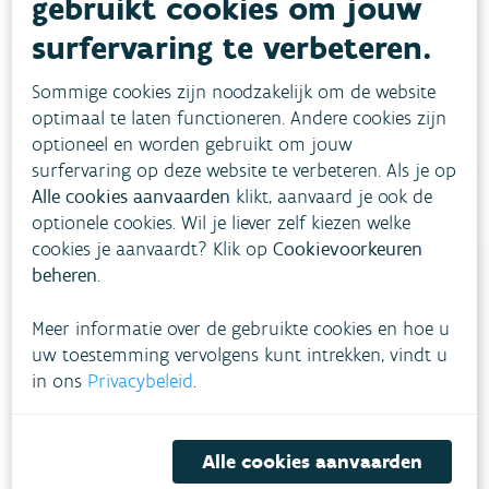
gebruikt cookies om jouw
meestgestelde vragen
Bekijk het overzicht van
.
surfervaring te verbeteren.
Vul ons
Niet gevonden wat je zocht?
Sommige cookies zijn noodzakelijk om de website
contactformulier in
.
optimaal te laten functioneren. Andere cookies zijn
optioneel en worden gebruikt om jouw
Bel gratis 1700
surfervaring op deze website te verbeteren. Als je op
Alle cookies aanvaarden
klikt, aanvaard je ook de
optionele cookies. Wil je liever zelf kiezen welke
cookies je aanvaardt? Klik op
Cookievoorkeuren
beheren
.
Meer informatie over de gebruikte cookies en hoe u
VLAAMSE
uw toestemming vervolgens kunt intrekken, vindt u
MILIEUMAATSCHAPPIJ
in ons
Privacybeleid
.
Onze leefomgeving klimaatbestendig maken?
Daarvoor zetten we samen met partners in op
Alle cookies aanvaarden
een duurzaam lucht-, water- en klimaatbeleid.