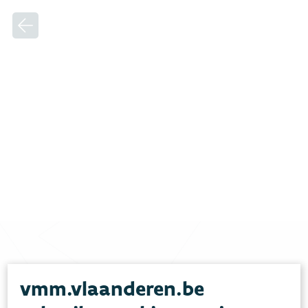
Heb je vragen?
vmm.vlaanderen.be