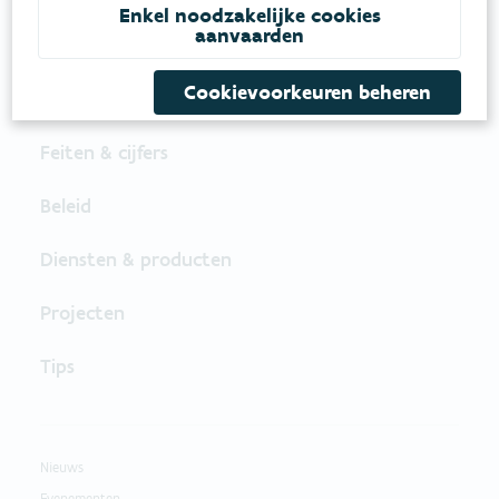
Enkel noodzakelijke cookies
VOLG VMM OP SOCIALE MEDIA
aanvaarden
Cookievoorkeuren beheren
Feiten & cijfers
Beleid
Diensten & producten
Projecten
Tips
Nieuws
Evenementen