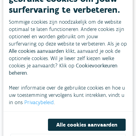
surfervaring te verbeteren.
Vul ons
Niet gevonden wat je zocht?
contactformulier in
.
Sommige cookies zijn noodzakelijk om de website
optimaal te laten functioneren. Andere cookies zijn
Bel gratis 1700
optioneel en worden gebruikt om jouw
surfervaring op deze website te verbeteren. Als je op
Alle cookies aanvaarden
klikt, aanvaard je ook de
optionele cookies. Wil je liever zelf kiezen welke
cookies je aanvaardt? Klik op
Cookievoorkeuren
beheren
.
VLAAMSE
Meer informatie over de gebruikte cookies en hoe u
MILIEUMAATSCHAPPIJ
uw toestemming vervolgens kunt intrekken, vindt u
in ons
Privacybeleid
.
Onze leefomgeving klimaatbestendig maken?
Daarvoor zetten we samen met partners in op
een duurzaam lucht-, water- en klimaatbeleid.
Alle cookies aanvaarden