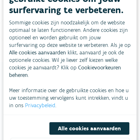
surfervaring te verbeteren.
Vul ons
Niet gevonden wat je zocht?
contactformulier in
.
Sommige cookies zijn noodzakelijk om de website
optimaal te laten functioneren. Andere cookies zijn
Bel gratis 1700
optioneel en worden gebruikt om jouw
surfervaring op deze website te verbeteren. Als je op
Alle cookies aanvaarden
klikt, aanvaard je ook de
optionele cookies. Wil je liever zelf kiezen welke
cookies je aanvaardt? Klik op
Cookievoorkeuren
beheren
.
VLAAMSE
Meer informatie over de gebruikte cookies en hoe u
MILIEUMAATSCHAPPIJ
uw toestemming vervolgens kunt intrekken, vindt u
in ons
Privacybeleid
.
Onze leefomgeving klimaatbestendig maken?
Daarvoor zetten we samen met partners in op
een duurzaam lucht-, water- en klimaatbeleid.
Alle cookies aanvaarden