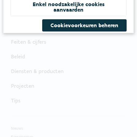
Enkel noodzakelijke cookies
VOLG VMM OP SOCIALE MEDIA
aanvaarden
Cookievoorkeuren beheren
Feiten & cijfers
Beleid
Diensten & producten
Projecten
Tips
Nieuws
Evenementen