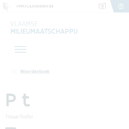
VMM.VLAANDEREN.BE
VLAAMSE
MILIEUMAATSCHAPPIJ
Woordenboek
P t
Totaal fosfor