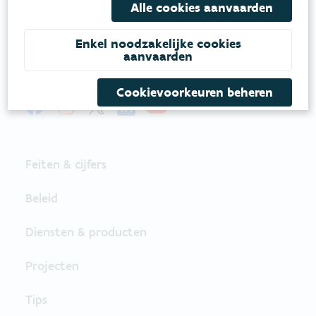
Onze leefomgeving klimaatbestendig maken?
Alle cookies aanvaarden
Daarvoor zetten we samen met partners in op
een duurzaam lucht-, water- en klimaatbeleid.
Enkel noodzakelijke cookies
aanvaarden
VOLG VMM OP SOCIALE MEDIA
Cookievoorkeuren beheren
Feiten & cijfers
Beleid
Diensten & producten
Projecten
Tips