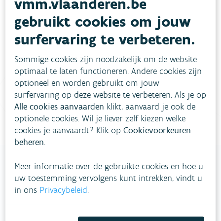
vmm.vlaanderen.be
Heb je vragen?
gebruikt cookies om jouw
surfervaring te verbeteren.
meestgestelde vragen
Bekijk het overzicht van
.
Sommige cookies zijn noodzakelijk om de website
Vul ons
Niet gevonden wat je zocht?
optimaal te laten functioneren. Andere cookies zijn
contactformulier in
.
optioneel en worden gebruikt om jouw
surfervaring op deze website te verbeteren. Als je op
Bel gratis 1700
Alle cookies aanvaarden
klikt, aanvaard je ook de
optionele cookies. Wil je liever zelf kiezen welke
cookies je aanvaardt? Klik op
Cookievoorkeuren
beheren
.
Meer informatie over de gebruikte cookies en hoe u
uw toestemming vervolgens kunt intrekken, vindt u
VLAAMSE
in ons
Privacybeleid
.
MILIEUMAATSCHAPPIJ