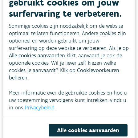
gebruikt cookies om jouw
meestgestelde vragen
Bekijk het overzicht van
.
surfervaring te verbeteren.
Vul ons
Niet gevonden wat je zocht?
Sommige cookies zijn noodzakelijk om de website
contactformulier in
.
optimaal te laten functioneren. Andere cookies zijn
optioneel en worden gebruikt om jouw
Bel gratis 1700
surfervaring op deze website te verbeteren. Als je op
Alle cookies aanvaarden
klikt, aanvaard je ook de
optionele cookies. Wil je liever zelf kiezen welke
cookies je aanvaardt? Klik op
Cookievoorkeuren
beheren
.
Meer informatie over de gebruikte cookies en hoe u
VLAAMSE
uw toestemming vervolgens kunt intrekken, vindt u
MILIEUMAATSCHAPPIJ
in ons
Privacybeleid
.
Onze leefomgeving klimaatbestendig maken?
Daarvoor zetten we samen met partners in op
Alle cookies aanvaarden
een duurzaam lucht-, water- en klimaatbeleid.