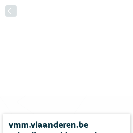
Heb je vragen?
vmm.vlaanderen.be