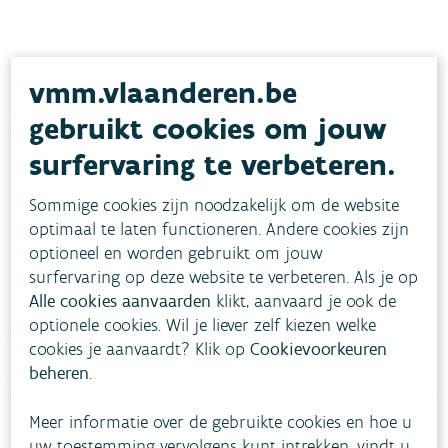
vmm.vlaanderen.be
gebruikt cookies om jouw
surfervaring te verbeteren.
Heb je vragen?
Sommige cookies zijn noodzakelijk om de website
optimaal te laten functioneren. Andere cookies zijn
optioneel en worden gebruikt om jouw
meestgestelde vragen
Bekijk het overzicht van
.
surfervaring op deze website te verbeteren. Als je op
Alle cookies aanvaarden
klikt, aanvaard je ook de
Vul ons
Niet gevonden wat je zocht?
optionele cookies. Wil je liever zelf kiezen welke
contactformulier in
.
cookies je aanvaardt? Klik op
Cookievoorkeuren
beheren
.
Bel gratis 1700
Meer informatie over de gebruikte cookies en hoe u
uw toestemming vervolgens kunt intrekken, vindt u