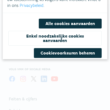
in ons
Privacybeleid
.
Alle cookies aanvaarden
VLAAMSE
MILIEUMAATSCHAPPIJ
Enkel noodzakelijke cookies
aanvaarden
Onze leefomgeving klimaatbestendig maken?
Daarvoor zetten we samen met partners in op
Cookievoorkeuren beheren
een duurzaam lucht-, water- en klimaatbeleid.
VOLG VMM OP SOCIALE MEDIA
Feiten & cijfers