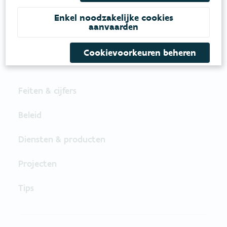
een duurzaam lucht-, water- en klimaatbeleid.
Enkel noodzakelijke cookies
aanvaarden
VOLG VMM OP SOCIALE MEDIA
Cookievoorkeuren beheren
Feiten & cijfers
Beleid
Diensten & producten
Projecten
Tips