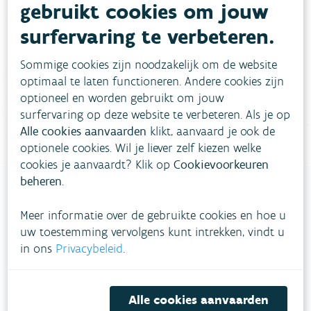
gebruikt cookies om jouw
meestgestelde vragen
Bekijk het overzicht van
.
surfervaring te verbeteren.
Vul ons
Niet gevonden wat je zocht?
Sommige cookies zijn noodzakelijk om de website
contactformulier in
.
optimaal te laten functioneren. Andere cookies zijn
optioneel en worden gebruikt om jouw
Bel gratis 1700
surfervaring op deze website te verbeteren. Als je op
Alle cookies aanvaarden
klikt, aanvaard je ook de
optionele cookies. Wil je liever zelf kiezen welke
cookies je aanvaardt? Klik op
Cookievoorkeuren
beheren
.
Meer informatie over de gebruikte cookies en hoe u
VLAAMSE
uw toestemming vervolgens kunt intrekken, vindt u
MILIEUMAATSCHAPPIJ
in ons
Privacybeleid
.
Onze leefomgeving klimaatbestendig maken?
Daarvoor zetten we samen met partners in op
Alle cookies aanvaarden