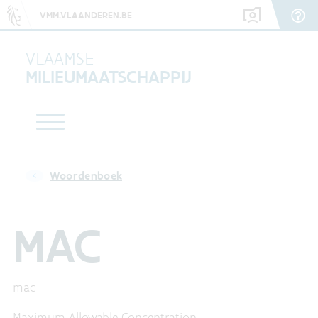
VMM.VLAANDEREN.BE
VLAAMSE
MILIEUMAATSCHAPPIJ
Woordenboek
MAC
mac
Maximum Allowable Concentration