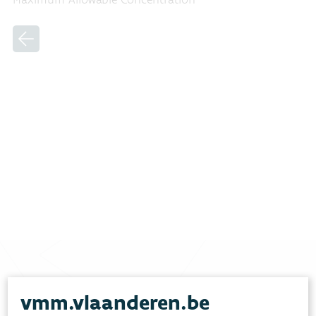
Heb je vragen?
vmm.vlaanderen.be