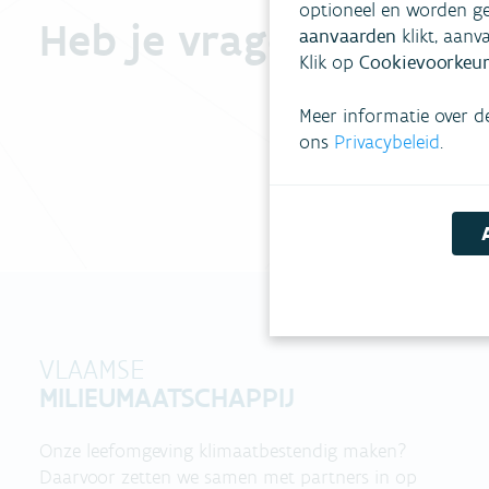
optioneel en worden ge
Heb je vragen?
aanvaarden
klikt, aanv
Klik op
Cookievoorkeur
Meer informatie over d
ons
Privacybeleid
.
VLAAMSE
MILIEUMAATSCHAPPIJ
Onze leefomgeving klimaatbestendig maken?
Daarvoor zetten we samen met partners in op