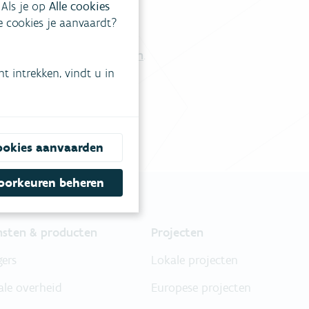
 Als je op
Alle cookies
ke cookies je aanvaardt?
tgestelde vragen
.
Vul ons contactformulier in
.
 intrekken, vindt u in
ookies aanvaarden
oorkeuren beheren
nsten & producten
Projecten
gers
Lokale projecten
ale overheid
Europese projecten