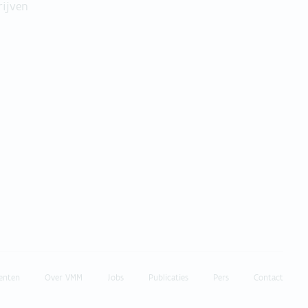
rijven
enten
Over VMM
Jobs
Publicaties
Pers
Contact