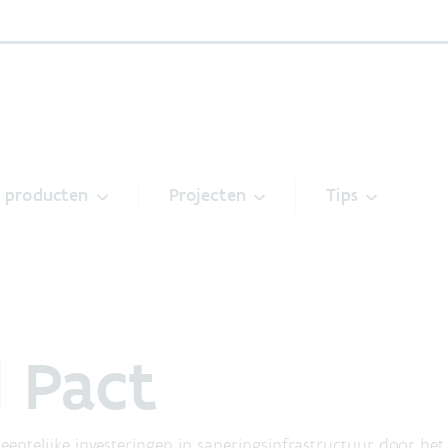
& producten
Projecten
Tips
l Pact
ntelijke investeringen in saneringsinfrastructuur door het