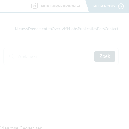
MIJN BURGERPROFIEL
HULP NODIG
Nieuws
Evenementen
Over VMM
Jobs
Publicaties
Pers
Contact
Zoek
 Vlaamse Gewest ten