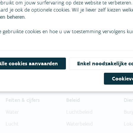
bruikt om jouw surfervaring op deze website te verbeteren.
aard je ook de optionele cookies. Wil je liever zelf kiezen wel
mees
Bekijk het overzicht van
en beheren
.
Niet gevonden wat je zocht?
e gebruikte cookies en hoe u uw toestemming vervolgens kunt
Bel gratis 1700
Alle cookies aanvaarden
Enkel noodzakelijke c
Cookiev
Feiten & cijfers
Beleid
Die
Water
Luchtbeleid
Bur
Lucht
Waterbeleid
Lok