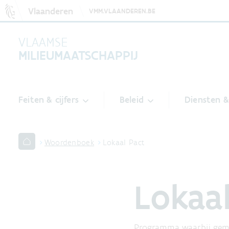
Vlaanderen
VMM.VLAANDEREN.BE
VLAAMSE
MILIEUMAATSCHAPPIJ
Feiten & cijfers
Beleid
Diensten 
Woordenboek
Lokaal Pact
Lokaa
Programma waarbij gemee