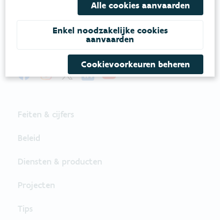
Onze leefomgeving klimaatbestendig maken?
Alle cookies aanvaarden
Daarvoor zetten we samen met partners in op
een duurzaam lucht-, water- en klimaatbeleid.
Enkel noodzakelijke cookies
aanvaarden
VOLG VMM OP SOCIALE MEDIA
Cookievoorkeuren beheren
Feiten & cijfers
Beleid
Diensten & producten
Projecten
Tips