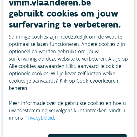
vmm.vlaanderen.be
Heb je vragen?
gebruikt cookies om jouw
surfervaring te verbeteren.
meestgestelde vragen
Bekijk het overzicht van
.
Sommige cookies zijn noodzakelijk om de website
Vul ons
Niet gevonden wat je zocht?
optimaal te laten functioneren. Andere cookies zijn
contactformulier in
.
optioneel en worden gebruikt om jouw
surfervaring op deze website te verbeteren. Als je op
Bel gratis 1700
Alle cookies aanvaarden
klikt, aanvaard je ook de
optionele cookies. Wil je liever zelf kiezen welke
cookies je aanvaardt? Klik op
Cookievoorkeuren
beheren
.
Meer informatie over de gebruikte cookies en hoe u
uw toestemming vervolgens kunt intrekken, vindt u
VLAAMSE
in ons
Privacybeleid
.
MILIEUMAATSCHAPPIJ