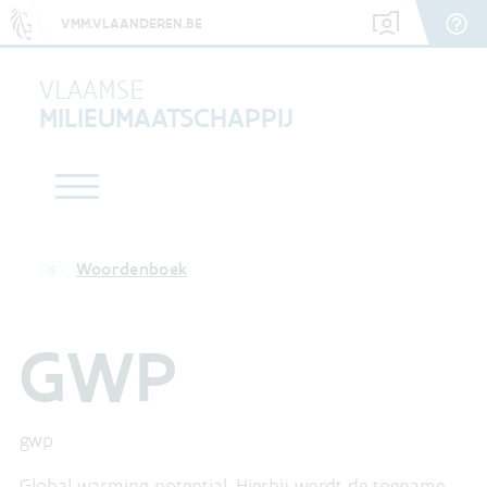
VMM.VLAANDEREN.BE
VLAAMSE
MILIEUMAATSCHAPPIJ
Woordenboek
GWP
gwp
Global warming potential. Hierbij wordt de toename