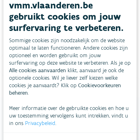
vmm.vlaanderen.be
Heb je vragen?
gebruikt cookies om jouw
surfervaring te verbeteren.
meestgestelde vragen
Bekijk het overzicht van
.
Sommige cookies zijn noodzakelijk om de website
optimaal te laten functioneren. Andere cookies zijn
Vul ons
Niet gevonden wat je zocht?
optioneel en worden gebruikt om jouw
contactformulier in
.
surfervaring op deze website te verbeteren. Als je op
Alle cookies aanvaarden
klikt, aanvaard je ook de
Bel gratis 1700
optionele cookies. Wil je liever zelf kiezen welke
cookies je aanvaardt? Klik op
Cookievoorkeuren
beheren
.
Meer informatie over de gebruikte cookies en hoe u
uw toestemming vervolgens kunt intrekken, vindt u
in ons
Privacybeleid
.
VLAAMSE
MILIEUMAATSCHAPPIJ