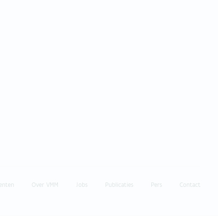
enten
Over VMM
Jobs
Publicaties
Pers
Contact