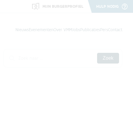
MIJN BURGERPROFIEL
HULP NODIG
Nieuws
Evenementen
Over VMM
Jobs
Publicaties
Pers
Contact
Zoek