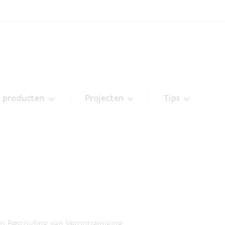
& producten
Projecten
Tips
n Bestrijding van Verontreiniging