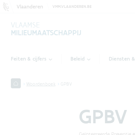
Vlaanderen
VMM.VLAANDEREN.BE
VLAAMSE
MILIEUMAATSCHAPPIJ
Feiten & cijfers
Beleid
Diensten 
Woordenboek
GPBV
GPBV
Geïntegreerde Preventie e