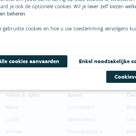
mees
Bekijk het overzicht van
aard je ook de optionele cookies. Wil je liever zelf kiezen wel
en beheren
.
Niet gevonden wat je zocht?
e gebruikte cookies en hoe u uw toestemming vervolgens kunt
Bel gratis 1700
Alle cookies aanvaarden
Enkel noodzakelijke c
Cookiev
Feiten & cijfers
Beleid
Die
Water
Luchtbeleid
Bur
Lucht
Waterbeleid
Lok
Klimaat
Klimaatadaptie
Bed