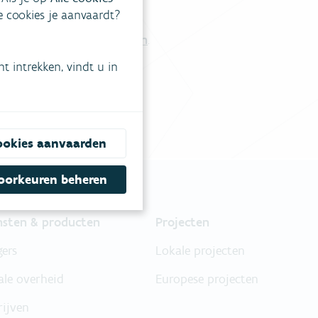
tgestelde vragen
.
ke cookies je aanvaardt?
Vul ons contactformulier in
.
 intrekken, vindt u in
ookies aanvaarden
oorkeuren beheren
nsten & producten
Projecten
gers
Lokale projecten
ale overheid
Europese projecten
rijven