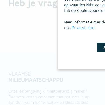
Heb je vragen?
aanvaarden
klikt, aanv
Klik op
Cookievoorkeur
Meer informatie over d
ons
Privacybeleid
.
VLAAMSE
MILIEUMAATSCHAPPIJ
Onze leefomgeving klimaatbestendig maken?
Daarvoor zetten we samen met partners in op
een duurzaam lucht-, water- en klimaatbeleid.