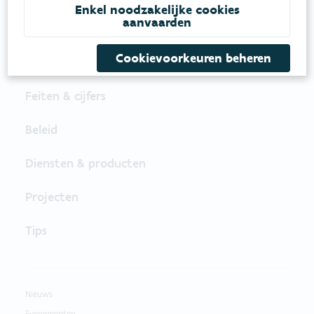
Enkel noodzakelijke cookies
VOLG VMM OP SOCIALE MEDIA
aanvaarden
Cookievoorkeuren beheren
Feiten & cijfers
Beleid
Diensten & producten
Projecten
Tips
Nieuws
Evenementen