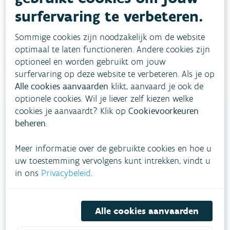
surfervaring te verbeteren.
Vul ons
Niet gevonden wat je zocht?
contactformulier in
.
Sommige cookies zijn noodzakelijk om de website
optimaal te laten functioneren. Andere cookies zijn
Bel gratis 1700
optioneel en worden gebruikt om jouw
surfervaring op deze website te verbeteren. Als je op
Alle cookies aanvaarden
klikt, aanvaard je ook de
optionele cookies. Wil je liever zelf kiezen welke
cookies je aanvaardt? Klik op
Cookievoorkeuren
beheren
.
VLAAMSE
Meer informatie over de gebruikte cookies en hoe u
MILIEUMAATSCHAPPIJ
uw toestemming vervolgens kunt intrekken, vindt u
in ons
Privacybeleid
.
Onze leefomgeving klimaatbestendig maken?
Daarvoor zetten we samen met partners in op
een duurzaam lucht-, water- en klimaatbeleid.
Alle cookies aanvaarden