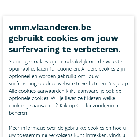
vmm.vlaanderen.be
gebruikt cookies om jouw
surfervaring te verbeteren.
Heb je vragen?
Sommige cookies zijn noodzakelijk om de website
optimaal te laten functioneren. Andere cookies zijn
optioneel en worden gebruikt om jouw
meestgestelde vragen
Bekijk het overzicht van
.
surfervaring op deze website te verbeteren. Als je op
Alle cookies aanvaarden
klikt, aanvaard je ook de
Vul ons
Niet gevonden wat je zocht?
optionele cookies. Wil je liever zelf kiezen welke
contactformulier in
.
cookies je aanvaardt? Klik op
Cookievoorkeuren
beheren
.
Bel gratis 1700
Meer informatie over de gebruikte cookies en hoe u
uw toestemming vervolgens kunt intrekken, vindt u