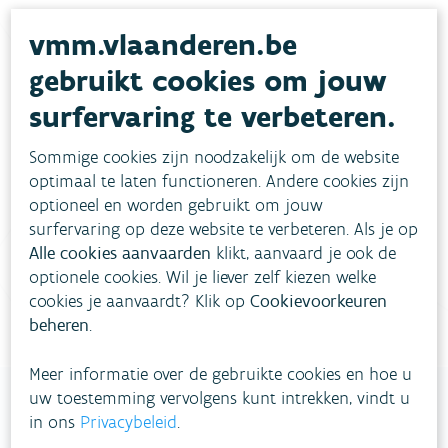
vmm.vlaanderen.be
gebruikt cookies om jouw
Heb je vragen?
surfervaring te verbeteren.
Sommige cookies zijn noodzakelijk om de website
meestgestelde vragen
Bekijk het overzicht van
.
optimaal te laten functioneren. Andere cookies zijn
optioneel en worden gebruikt om jouw
Vul ons
Niet gevonden wat je zocht?
surfervaring op deze website te verbeteren. Als je op
contactformulier in
.
Alle cookies aanvaarden
klikt, aanvaard je ook de
optionele cookies. Wil je liever zelf kiezen welke
Bel gratis 1700
cookies je aanvaardt? Klik op
Cookievoorkeuren
beheren
.
Meer informatie over de gebruikte cookies en hoe u
uw toestemming vervolgens kunt intrekken, vindt u
in ons
Privacybeleid
.