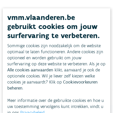
vmm.vlaanderen.be
gebruikt cookies om jouw
surfervaring te verbeteren.
Heb je vragen?
Sommige cookies zijn noodzakelijk om de website
optimaal te laten functioneren. Andere cookies zijn
meestgestelde vragen
Bekijk het overzicht van
.
optioneel en worden gebruikt om jouw
surfervaring op deze website te verbeteren. Als je op
Vul ons
Niet gevonden wat je zocht?
Alle cookies aanvaarden
klikt, aanvaard je ook de
contactformulier in
.
optionele cookies. Wil je liever zelf kiezen welke
cookies je aanvaardt? Klik op
Cookievoorkeuren
Bel gratis 1700
beheren
.
Meer informatie over de gebruikte cookies en hoe u
uw toestemming vervolgens kunt intrekken, vindt u
in ons
Privacybeleid
.