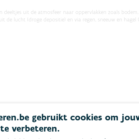
deeltjes uit de atmosfeer naar oppervlakken zoals bodem, wat
it de lucht (droge depositie) en via regen, sneeuw en hagel (
ren.be gebruikt cookies om jou
 te verbeteren.