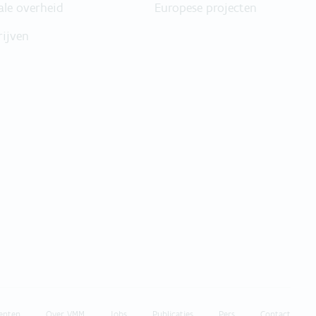
ale overheid
Europese projecten
rijven
enten
Over VMM
Jobs
Publicaties
Pers
Contact