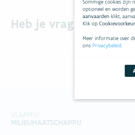
Sommige cookies zijn n
optioneel en worden ge
aanvaarden
klikt, aanv
Heb je vragen?
Klik op
Cookievoorkeur
Meer informatie over d
ons
Privacybeleid
.
VLAAMSE
MILIEUMAATSCHAPPIJ