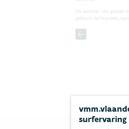
De aanvoer van gassen en 
gebeurt rechtstreeks vanu
vmm.vlaande
surfervaring