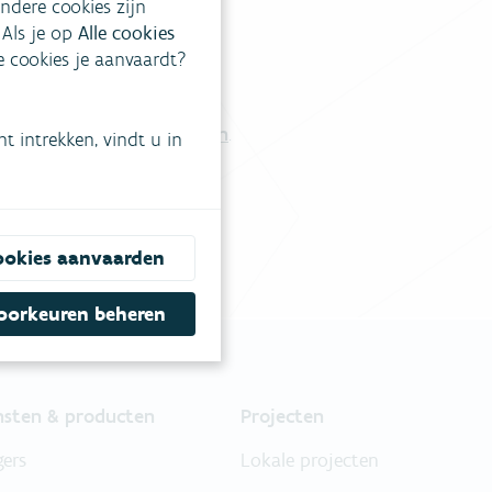
ndere cookies zijn
 Als je op
Alle cookies
ke cookies je aanvaardt?
tgestelde vragen
.
Vul ons contactformulier in
.
 intrekken, vindt u in
ookies aanvaarden
oorkeuren beheren
nsten & producten
Projecten
gers
Lokale projecten