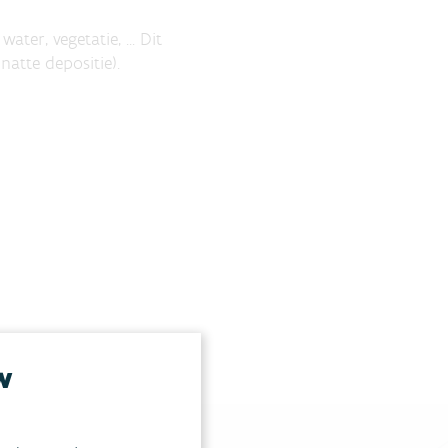
er, vegetatie, ... Dit
natte depositie).
w