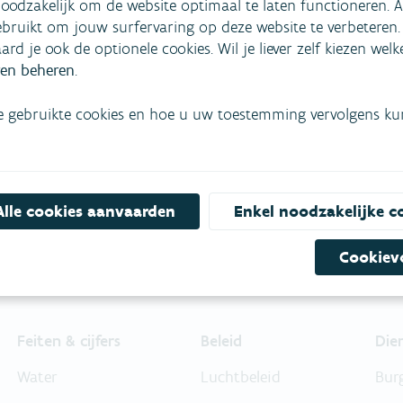
oodzakelijk om de website optimaal te laten functioneren. A
bruikt om jouw surfervaring op deze website te verbeteren.
aard je ook de optionele cookies. Wil je liever zelf kiezen wel
mees
Bekijk het overzicht van
en beheren
.
Niet gevonden wat je zocht?
e gebruikte cookies en hoe u uw toestemming vervolgens kunt
Bel gratis 1700
Alle cookies aanvaarden
Enkel noodzakelijke c
Cookiev
Feiten & cijfers
Beleid
Die
Water
Luchtbeleid
Bur