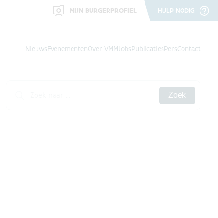
MIJN BURGERPROFIEL
HULP NODIG
Nieuws
Evenementen
Over VMM
Jobs
Publicaties
Pers
Contact
Zoek