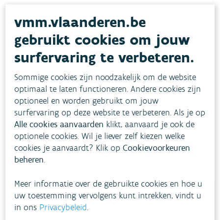
vmm.vlaanderen.be
gebruikt cookies om jouw
Heb je vragen?
surfervaring te verbeteren.
Sommige cookies zijn noodzakelijk om de website
meestgestelde vragen
Bekijk het overzicht van
.
optimaal te laten functioneren. Andere cookies zijn
optioneel en worden gebruikt om jouw
Vul ons
Niet gevonden wat je zocht?
surfervaring op deze website te verbeteren. Als je op
contactformulier in
.
Alle cookies aanvaarden
klikt, aanvaard je ook de
optionele cookies. Wil je liever zelf kiezen welke
Bel gratis 1700
cookies je aanvaardt? Klik op
Cookievoorkeuren
beheren
.
Meer informatie over de gebruikte cookies en hoe u
uw toestemming vervolgens kunt intrekken, vindt u
in ons
Privacybeleid
.