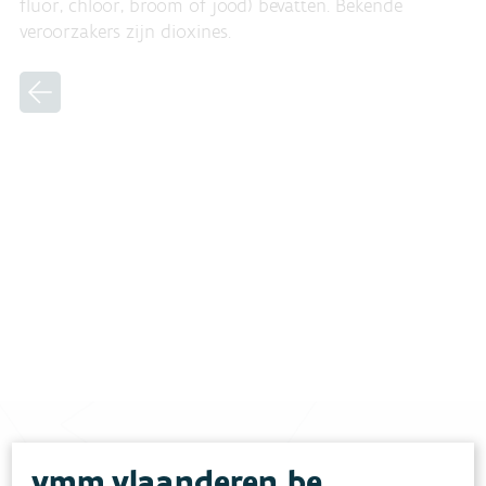
fluor, chloor, broom of jood) bevatten. Bekende
veroorzakers zijn dioxines.
vmm.vlaanderen.be