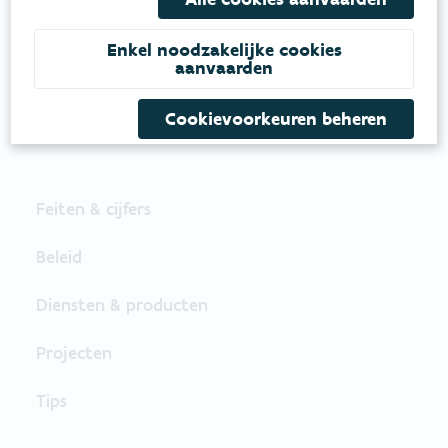
Daarvoor zetten we samen met partners in op
een duurzaam lucht-, water- en klimaatbeleid.
Enkel noodzakelijke cookies
aanvaarden
VOLG VMM OP SOCIALE MEDIA
Cookievoorkeuren beheren
Feiten & cijfers
Beleid
Diensten & producten
Projecten
Tips