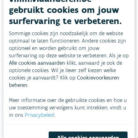
Heb je vragen?
gebruikt cookies om jouw
surfervaring te verbeteren.
meestgestelde vragen
Bekijk het overzicht van
.
Sommige cookies zijn noodzakelijk om de website
Vul ons
Niet gevonden wat je zocht?
optimaal te laten functioneren. Andere cookies zijn
contactformulier in
.
optioneel en worden gebruikt om jouw
surfervaring op deze website te verbeteren. Als je op
Bel gratis 1700
Alle cookies aanvaarden
klikt, aanvaard je ook de
optionele cookies. Wil je liever zelf kiezen welke
cookies je aanvaardt? Klik op
Cookievoorkeuren
beheren
.
Meer informatie over de gebruikte cookies en hoe u
uw toestemming vervolgens kunt intrekken, vindt u
VLAAMSE
in ons
Privacybeleid
.
MILIEUMAATSCHAPPIJ
Onze leefomgeving klimaatbestendig maken?
Alle cookies aanvaarden