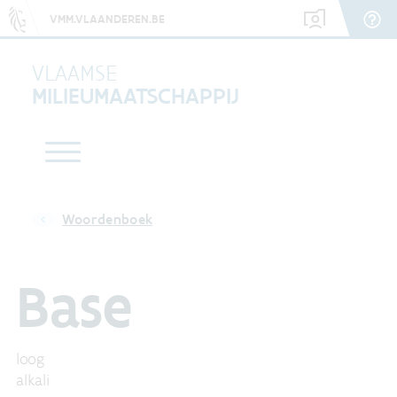
VMM.VLAANDEREN.BE
VLAAMSE
MILIEUMAATSCHAPPIJ
Woordenboek
Base
loog
alkali