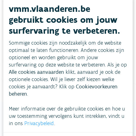
vmm.vlaanderen.be
gebruikt cookies om jouw
Heb je vragen?
surfervaring te verbeteren.
meestgestelde vragen
Bekijk het overzicht van
.
Sommige cookies zijn noodzakelijk om de website
optimaal te laten functioneren. Andere cookies zijn
Vul ons
Niet gevonden wat je zocht?
optioneel en worden gebruikt om jouw
contactformulier in
.
surfervaring op deze website te verbeteren. Als je op
Alle cookies aanvaarden
klikt, aanvaard je ook de
Bel gratis 1700
optionele cookies. Wil je liever zelf kiezen welke
cookies je aanvaardt? Klik op
Cookievoorkeuren
beheren
.
Meer informatie over de gebruikte cookies en hoe u
uw toestemming vervolgens kunt intrekken, vindt u
in ons
Privacybeleid
.
VLAAMSE