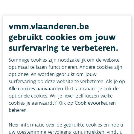
vmm.vlaanderen.be
gebruikt cookies om jouw
surfervaring te verbeteren.
Heb je vragen?
Sommige cookies zijn noodzakelijk om de website
optimaal te laten functioneren. Andere cookies zijn
optioneel en worden gebruikt om jouw
meestgestelde vragen
Bekijk het overzicht van
.
surfervaring op deze website te verbeteren. Als je op
Vul ons
Alle cookies aanvaarden
klikt, aanvaard je ook de
Niet gevonden wat je zocht?
optionele cookies. Wil je liever zelf kiezen welke
contactformulier in
.
cookies je aanvaardt? Klik op
Cookievoorkeuren
beheren
.
Bel gratis 1700
Meer informatie over de gebruikte cookies en hoe u
uw toestemming vervolgens kunt intrekken, vindt u