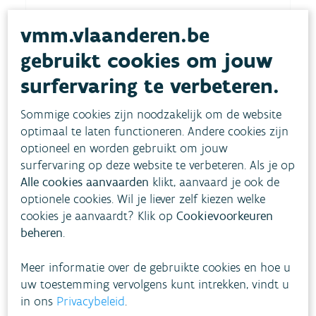
10'31''
vmm.vlaanderen.be
gebruikt cookies om jouw
De nieuwe GSV in de praktijk: Silvia De
surfervaring te verbeteren.
Nolf (NAV) & architect »
Sommige cookies zijn noodzakelijk om de website
optimaal te laten functioneren. Andere cookies zijn
optioneel en worden gebruikt om jouw
15'54''
surfervaring op deze website te verbeteren. Als je op
De vernieuwde watertoets en
Alle cookies aanvaarden
klikt, aanvaard je ook de
informatieplicht
optionele cookies. Wil je liever zelf kiezen welke
cookies je aanvaardt? Klik op
Cookievoorkeuren
beheren
.
Toelichting door Bram Vogels (VMM,
verantwoordelijke team Watertoets) »
Meer informatie over de gebruikte cookies en hoe u
Download de presentatie »
uw toestemming vervolgens kunt intrekken, vindt u
in ons
Privacybeleid
.