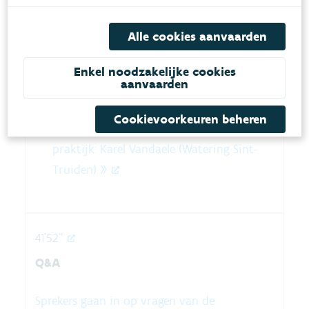
Alle cookies aanvaarden
34'37''
Enkel noodzakelijke cookies
aanvaarden
Cookievoorkeuren beheren
De vernieuwde watertoetskaarten in de
praktijk: Karel Vandaele (Watering Sint-
Truiden) »
41'52''
Q&A
Sprekers gaan in op vragen van de