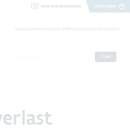
MIJN BURGERPROFIEL
HULP NODIG
Nieuws
Evenementen
Over VMM
Jobs
Publicaties
Pers
Contact
Zoek
erlast