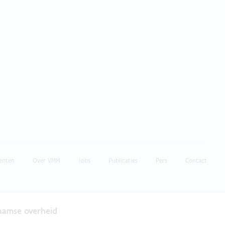
enten
Over VMM
Jobs
Publicaties
Pers
Contact
laamse overheid