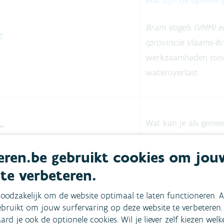
Wat zijn de oplossi
Bram Vogels (VMM) e
(provincie Vlaams-B
werkzaamheden ron
wateroverlast
Wat kan je als geme
"
Speluitleg ‘Hoogwate
ren.be gebruikt cookies om jou
 te verbeteren.
Wat doet de overhe
oodzakelijk om de website optimaal te laten functioneren. A
Tafelgesprek over pr
bruikt om jouw surfervaring op deze website te verbeteren.
aard je ook de optionele cookies. Wil je liever zelf kiezen wel