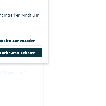
vreken (VMM)
 intrekken, vindt u in
herinrichtingswerken
er
oject T.OP Dender
ookies aanvaarden
rtement Omgeving)
oorkeuren beheren
ente doen?
ad Roeselare