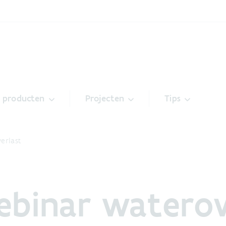
& producten
Projecten
Tips
erlast
binar waterov