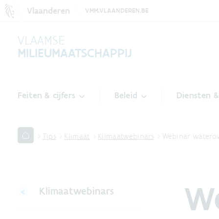
Vlaanderen
VMM.VLAANDEREN.BE
VLAAMSE
MILIEUMAATSCHAPPIJ
Feiten & cijfers
Beleid
Diensten 
Tips
Klimaat
Klimaatwebinars
Webinar waterov
We
Klimaatwebinars