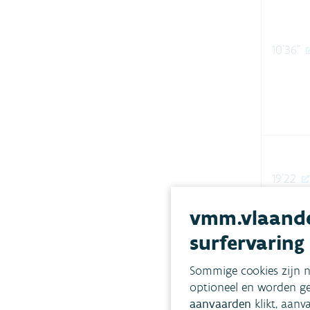
10'36"
19'22
vmm.vlaande
surfervaring
Sommige cookies zijn n
23'47"
optioneel en worden ge
aanvaarden
klikt, aanv