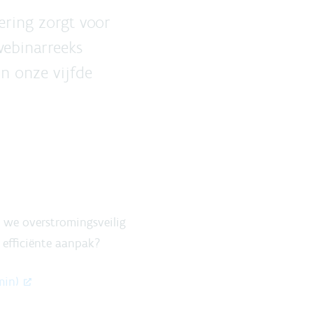
dering zorgt voor
webinarreeks
n onze vijfde
we overstromingsveilig
 efficiënte aanpak?
min)