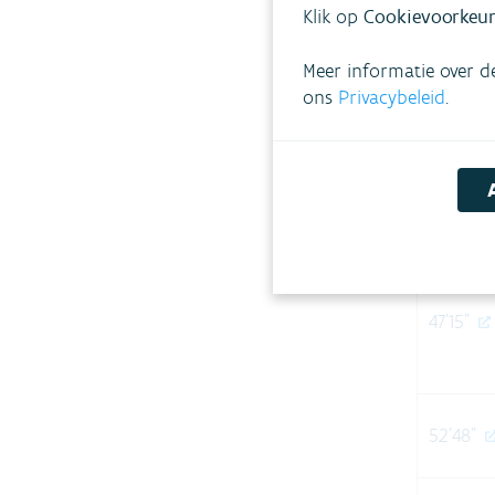
Klik op
Cookievoorkeur
Meer informatie over d
ons
Privacybeleid
.
31'20"
38'16
47'15"
52'48"