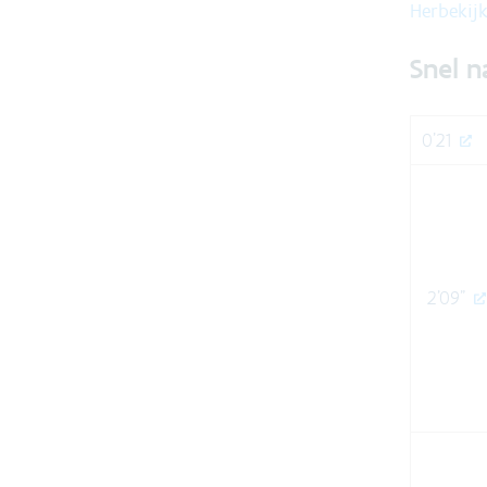
Herbekijk
Snel n
0'21
2'09"