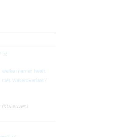
?
p welke manier heeft
 met wateroverlast?
s (KULeuven)