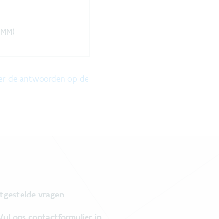
VMM)
ier de antwoorden op de
tgestelde vragen
.
Vul ons contactformulier in
.