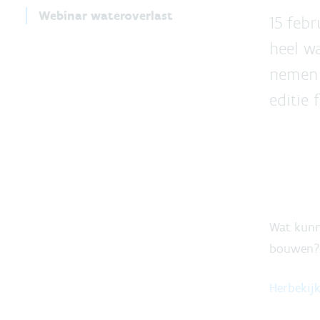
Webinar wateroverlast
15 febr
heel wa
nemen 
editie 
Wat kunn
bouwen? 
Herbekij