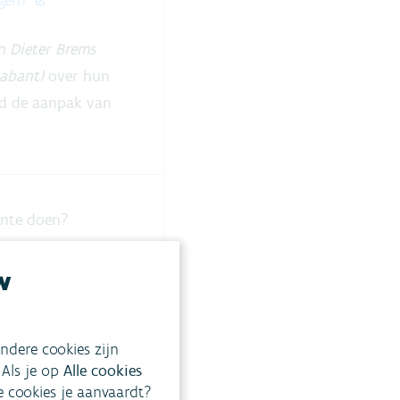
ngen?
n Dieter Brems
rabant)
over hun
d de aanpak van
ente doen?
r zonder kater’
w
id?
ndere cookies zijn
oject Zuunbeek
 Als je op
Alle cookies
ke cookies je aanvaardt?