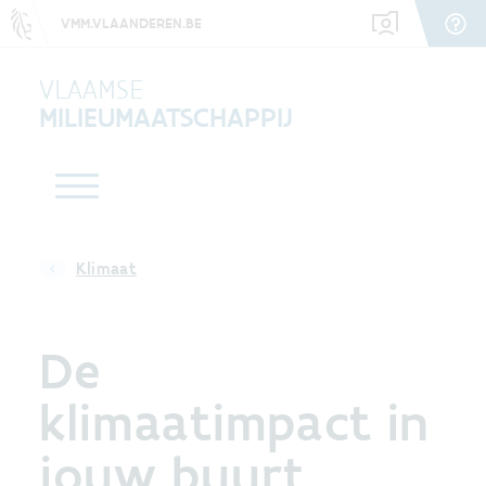
VMM.VLAANDEREN.BE
VLAAMSE
MILIEUMAATSCHAPPIJ
Klimaat
De
klimaatimpact in
jouw buurt