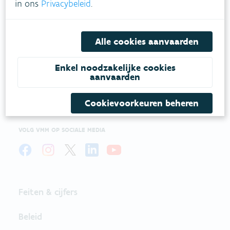
in ons
Privacybeleid
.
VLAAMSE
Alle cookies aanvaarden
MILIEUMAATSCHAPPIJ
Enkel noodzakelijke cookies
Onze leefomgeving klimaatbestendig maken?
aanvaarden
Daarvoor zetten we samen met partners in op
een duurzaam lucht-, water- en klimaatbeleid.
Cookievoorkeuren beheren
VOLG VMM OP SOCIALE MEDIA
Feiten & cijfers
Beleid