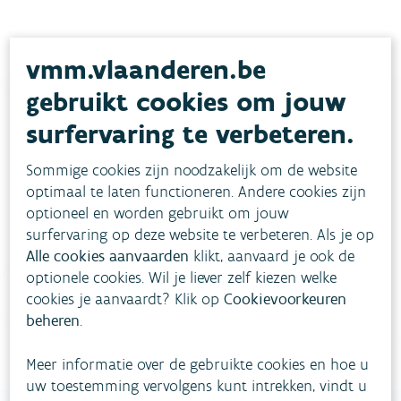
vmm.vlaanderen.be
gebruikt cookies om jouw
surfervaring te verbeteren.
Heb je vragen?
Sommige cookies zijn noodzakelijk om de website
optimaal te laten functioneren. Andere cookies zijn
meestgestelde vragen
Bekijk het overzicht van
.
optioneel en worden gebruikt om jouw
surfervaring op deze website te verbeteren. Als je op
Vul ons
Niet gevonden wat je zocht?
Alle cookies aanvaarden
klikt, aanvaard je ook de
contactformulier in
.
optionele cookies. Wil je liever zelf kiezen welke
cookies je aanvaardt? Klik op
Cookievoorkeuren
Bel gratis 1700
beheren
.
Meer informatie over de gebruikte cookies en hoe u
uw toestemming vervolgens kunt intrekken, vindt u