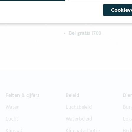
mees
Bekijk het overzicht van
Cookiev
Niet gevonden wat je zocht?
Bel gratis 1700
Feiten & cijfers
Beleid
Die
Water
Luchtbeleid
Bur
Lucht
Waterbeleid
Lok
Klimaat
Klimaatadaptie
Bed