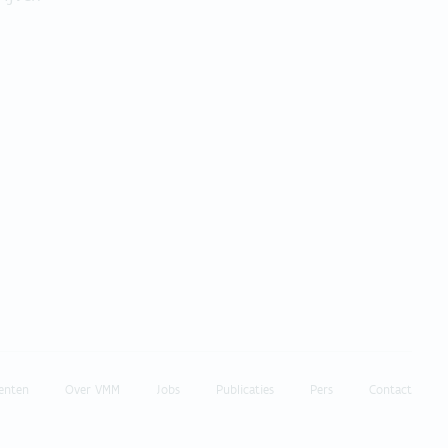
enten
Over VMM
Jobs
Publicaties
Pers
Contact