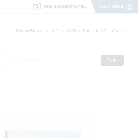
MIJN BURGERPROFIEL
HULP NODIG
Nieuws
Evenementen
Over VMM
Jobs
Publicaties
Pers
Contact
Zoek