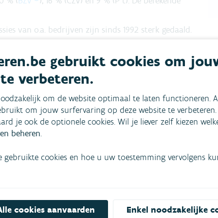
0 % (
BZV
), 16 % (CZV) en 9 % (P t). De berekende
ies van o.a. bedrijven zijn sinds 1992 sterk gedaald.
gesloten gezinnen op riool en vervolgens de zuivering
ren.be gebruikt cookies om jou
 kwaliteitsverbetering van onze oppervlaktewateren in
t goede spoor zit, maar naast de uitbouw wordt ook een
 te verbeteren.
s belangrijker.
oodzakelijk om de website optimaal te laten functioneren. A
g van de emissies. Er blijven inspanningen nodig om het
bruikt om jouw surfervaring op deze website te verbeteren.
leerd gebied of dat via niet gekoppelde riolen geloosd
aard je ook de optionele cookies. Wil je liever zelf kiezen wel
eve waterzuivering.
en beheren
.
e gebruikte cookies en hoe u uw toestemming vervolgens kunt
Alle cookies aanvaarden
Enkel noodzakelijke c