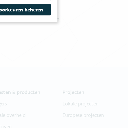
tgestelde vragen
.
oorkeuren beheren
Vul ons contactformulier in
.
nsten & producten
Projecten
gers
Lokale projecten
ale overheid
Europese projecten
rijven