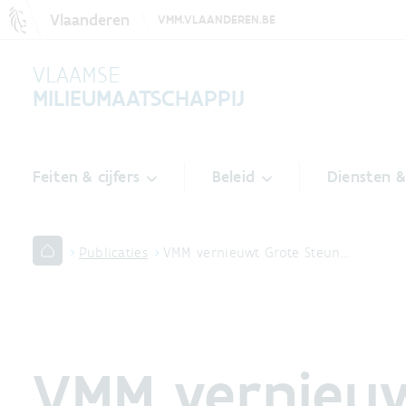
Vlaanderen
VMM.VLAANDEREN.BE
VLAAMSE
MILIEUMAATSCHAPPIJ
Feiten & cijfers
Beleid
Diensten 
Publicaties
VMM vernieuwt Grote Steun…
VMM vernieu