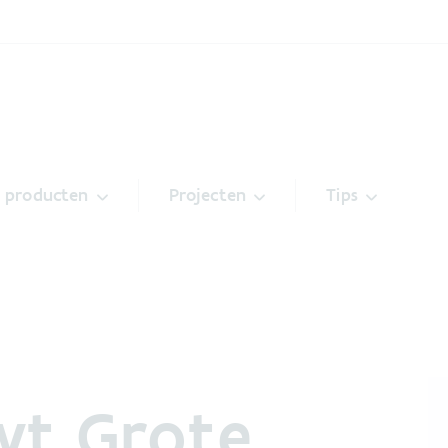
& producten
Projecten
Tips
wt Grote