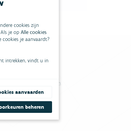
w
ndere cookies zijn
 Als je op
Alle cookies
ke cookies je aanvaardt?
 intrekken, vindt u in
tgestelde vragen
.
Vul ons contactformulier in
.
ookies aanvaarden
oorkeuren beheren