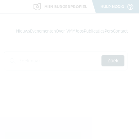
MIJN BURGERPROFIEL
HULP NODIG
Nieuws
Evenementen
Over VMM
Jobs
Publicaties
Pers
Contact
Zoek