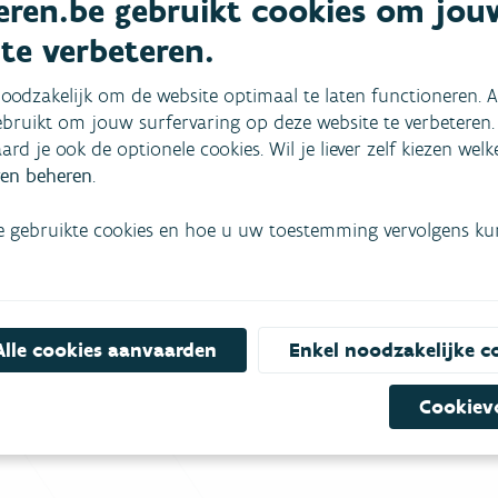
ren.be gebruikt cookies om jou
 te verbeteren.
oodzakelijk om de website optimaal te laten functioneren. A
bruikt om jouw surfervaring op deze website te verbeteren.
aard je ook de optionele cookies. Wil je liever zelf kiezen wel
en beheren
.
e gebruikte cookies en hoe u uw toestemming vervolgens kunt
mees
Bekijk het overzicht van
Niet gevonden wat je zocht?
Alle cookies aanvaarden
Enkel noodzakelijke c
Bel gratis 1700
Cookiev