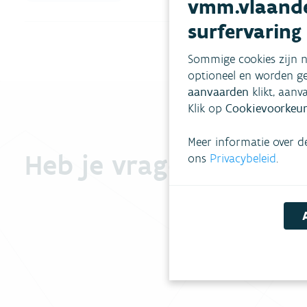
vmm.vlaande
surfervaring
Sommige cookies zijn n
optioneel en worden ge
aanvaarden
klikt, aanv
Klik op
Cookievoorkeur
Meer informatie over d
Heb je vragen?
ons
Privacybeleid
.