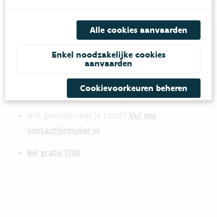
Alle cookies aanvaarden
Enkel noodzakelijke cookies
Heb je vragen?
aanvaarden
Cookievoorkeuren beheren
meestgestelde vragen
Bekijk het overzicht van
.
Vul ons
Niet gevonden wat je zocht?
contactformulier in
.
Bel gratis 1700