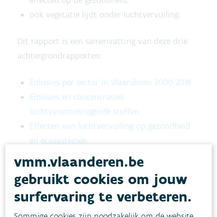
effecten op de gezondheid;
ook vegetatie lijdt onder luchtvervuiling.
Dit rapport is een samenvatting van deze drie
achtergrondrapporten:
Emissies per sector in Vlaanderen 2000-2018
Emissies en concentraties
luchtverontreinigende stoffen
Effecten van luchtvervuiling op gezondheid
en ecosystemen
vmm.vlaanderen.be
gebruikt cookies om jouw
surfervaring te verbeteren.
Sommige cookies zijn noodzakelijk om de website