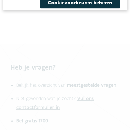
Cookievoorkeuren beheren
Heb je vragen?
meestgestelde vragen
Bekijk het overzicht van
.
Vul ons
Niet gevonden wat je zocht?
contactformulier in
.
Bel gratis 1700