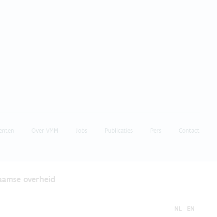
enten
Over VMM
Jobs
Publicaties
Pers
Contact
laamse overheid
NL
EN