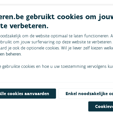
ren.be gebruikt cookies om jou
 te verbeteren.
Deel online
oodzakelijk om de website optimaal te laten functioneren. A
bruikt om jouw surfervaring op deze website te verbeteren.
aard je ook de optionele cookies. Wil je liever zelf kiezen wel
en beheren
.
e gebruikte cookies en hoe u uw toestemming vervolgens kunt
mees
Bekijk het overzicht van
Alle cookies aanvaarden
Enkel noodzakelijke c
Niet gevonden wat je zocht?
Cookiev
Bel gratis 1700