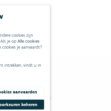
w
ndere cookies zijn
 Als je op
Alle cookies
ke cookies je aanvaardt?
 intrekken, vindt u in
tgestelde vragen
.
ookies aanvaarden
Vul ons contactformulier in
.
oorkeuren beheren