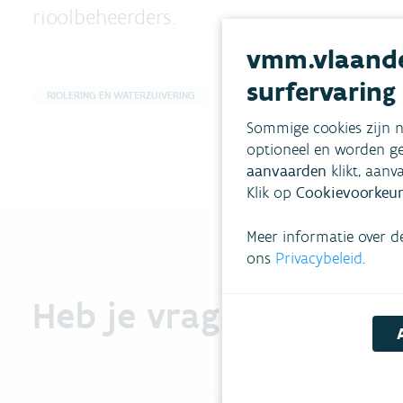
rioolbeheerders.
vmm.vlaande
surfervaring
RIOLERING EN WATERZUIVERING
Sommige cookies zijn n
optioneel en worden ge
aanvaarden
klikt, aanv
Klik op
Cookievoorkeur
Meer informatie over d
ons
Privacybeleid
.
Heb je vragen?