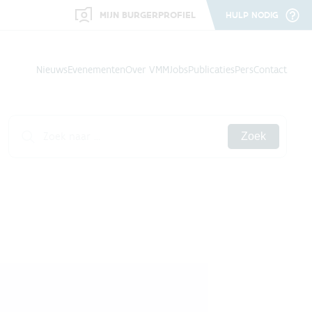
MIJN BURGERPROFIEL
HULP NODIG
Nieuws
Evenementen
Over VMM
Jobs
Publicaties
Pers
Contact
Zoek