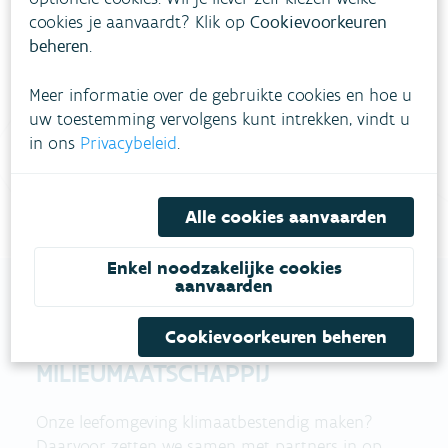
cookies je aanvaardt? Klik op
Cookievoorkeuren
beheren
.
meestgestelde vragen
Bekijk het overzicht van
.
Meer informatie over de gebruikte cookies en hoe u
Vul ons
Niet gevonden wat je zocht?
uw toestemming vervolgens kunt intrekken, vindt u
contactformulier in
.
in ons
Privacybeleid
.
Bel gratis 1700
Alle cookies aanvaarden
Enkel noodzakelijke cookies
aanvaarden
Cookievoorkeuren beheren
VLAAMSE
MILIEUMAATSCHAPPIJ
Onze leefomgeving klimaatbestendig maken?
Daarvoor zetten we samen met partners in op