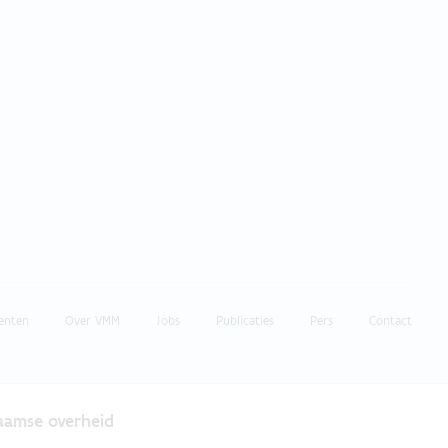
enten
Over VMM
Jobs
Publicaties
Pers
Contact
laamse overheid