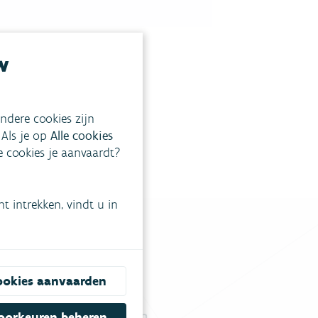
w
ndere cookies zijn
 Als je op
Alle cookies
ke cookies je aanvaardt?
 intrekken, vindt u in
ookies aanvaarden
tgestelde vragen
.
Vul ons contactformulier in
.
oorkeuren beheren