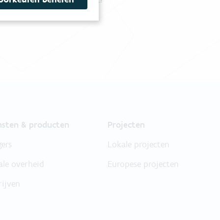
nsten & producten
Projecten
gers
Lokale projecten
ale overheid
Europese projecten
rijven