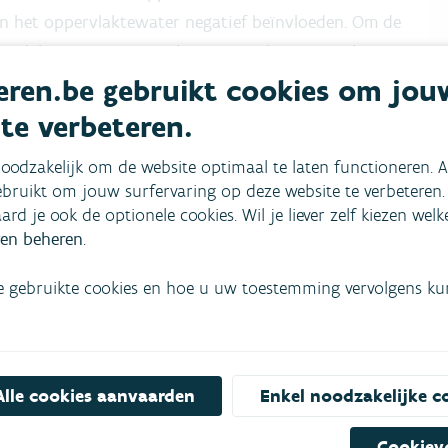
van het oppervlaktewater negatief beïnvloeden. Om de
ervlaktewater op te volgen, voert de VMM regelmatig
gericht in 1999 en beoogt het effect op de
ren.be gebruikt cookies om jou
actieplannen (MAP) in uitvoering van de Europese
 te verbeteren.
MAP-meetnet worden in dit rapport getoetst aan de
oodzakelijk om de website optimaal te laten functioneren. A
an de
milieukwaliteitsnorm
voor nitraat en
bruikt om jouw surfervaring op deze website te verbeteren.
aard je ook de optionele cookies. Wil je liever zelf kiezen wel
en beheren
.
e gebruikte cookies en hoe u uw toestemming vervolgens kunt
Alle cookies aanvaarden
Enkel noodzakelijke c
mees
Bekijk het overzicht van
Niet gevonden wat je zocht?
Cookiev