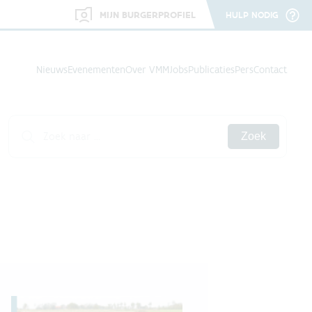
MIJN BURGERPROFIEL
HULP NODIG
Nieuws
Evenementen
Over VMM
Jobs
Publicaties
Pers
Contact
Zoek