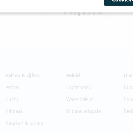
Bel gratis 1700
Feiten & cijfers
Beleid
Die
Water
Luchtbeleid
Bur
Lucht
Waterbeleid
Lok
Klimaat
Klimaatadaptie
Bed
Kaarten & cijfers