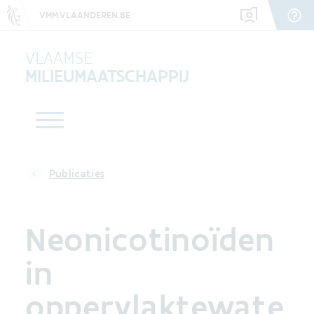
VMM.VLAANDEREN.BE
VLAAMSE
MILIEUMAATSCHAPPIJ
Publicaties
Neonicotinoïden
in
oppervlaktewate