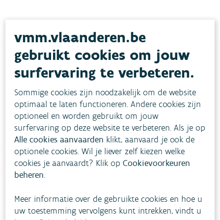
vmm.vlaanderen.be
gebruikt cookies om jouw
surfervaring te verbeteren.
Heb je vragen?
Sommige cookies zijn noodzakelijk om de website
optimaal te laten functioneren. Andere cookies zijn
meestgestelde vragen
Bekijk het overzicht van
.
optioneel en worden gebruikt om jouw
surfervaring op deze website te verbeteren. Als je op
Vul ons
Niet gevonden wat je zocht?
Alle cookies aanvaarden
klikt, aanvaard je ook de
contactformulier in
.
optionele cookies. Wil je liever zelf kiezen welke
cookies je aanvaardt? Klik op
Cookievoorkeuren
Bel gratis 1700
beheren
.
Meer informatie over de gebruikte cookies en hoe u
uw toestemming vervolgens kunt intrekken, vindt u