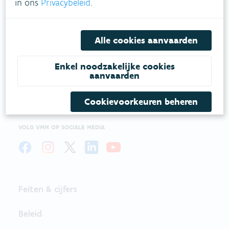
in ons
Privacybeleid
.
VLAAMSE
Alle cookies aanvaarden
MILIEUMAATSCHAPPIJ
Enkel noodzakelijke cookies
Onze leefomgeving klimaatbestendig maken?
aanvaarden
Daarvoor zetten we samen met partners in op
een duurzaam lucht-, water- en klimaatbeleid.
Cookievoorkeuren beheren
VOLG VMM OP SOCIALE MEDIA
Feiten & cijfers
Beleid